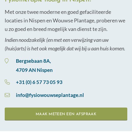
Dry-needling & medical taping
Samenwerken met
Met onze twee moderne en goed gefaciliteerde
locaties in Nispen en Wouwse Plantage, proberen we
Psychosomatische begeleiding
Werken bij
u zo goed en breed mogelijk van dienst te zijn.
Conditieopbouw & small group training
Indien noodzakelijk (en met een verwijzing van uw
Arbeids- & bedrijfsfysiotherapie
(huis)arts) is het ook mogelijk dat wij bij u aan huis komen.
Bergsebaan 8A,
Sport- & ontspanningsmassage
4709 AN Nispen
+31 (0) 6 57 73 05 93
info@fysiowouwseplantage.nl
MAAK METEEN EEN AFSPRAAK