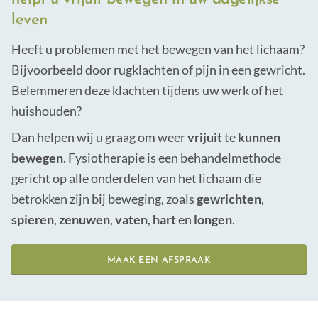
leven
Dry-needling & medical taping
Samenwerken met
Heeft u problemen met het bewegen van het lichaam?
Psychosomatische begeleiding
Werken bij
Bijvoorbeeld door rugklachten of pijn in een gewricht.
Conditieopbouw & small group training
Belemmeren deze klachten tijdens uw werk of het
huishouden?
Arbeids- & bedrijfsfysiotherapie
Dan helpen wij u graag om weer
vrijuit
te
kunnen
Sport- & ontspanningsmassage
bewegen
. Fysiotherapie is een behandelmethode
gericht op alle onderdelen van het lichaam die
betrokken zijn bij beweging, zoals
gewrichten
,
spieren
,
zenuwen
,
vaten
,
hart
en
longen
.
MAAK EEN AFSPRAAK