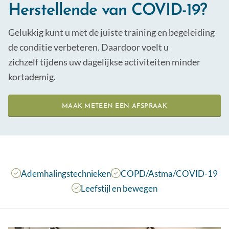
Herstellende van
COVID-19
?
Dry-needling & medical taping
Samenwerken met
Gelukkig kunt u met de juiste training en begeleiding
Psychosomatische begeleiding
Werken bij
de conditie verbeteren. Daardoor voelt u
Conditieopbouw & small group training
zichzelf tijdens uw dagelijkse activiteiten minder
kortademig.
Arbeids- & bedrijfsfysiotherapie
Sport- & ontspanningsmassage
MAAK METEEN EEN AFSPRAAK
Ademhalingstechnieken
COPD/Astma/COVID-19
Leefstijl en bewegen