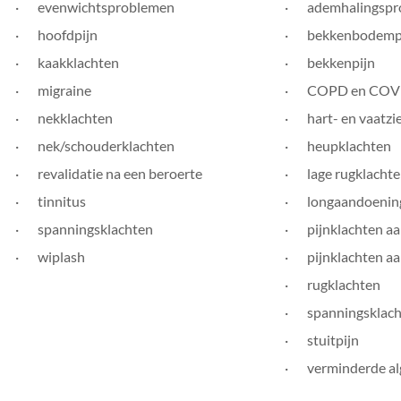
· evenwichtsproblemen
· ademhalingspr
· hoofdpijn
· bekkenbodemp
· kaakklachten
· bekkenpijn
· migraine
· COPD en COV
· nekklachten
· hart- en vaatzi
· nek/schouderklachten
· heupklachten
· revalidatie na een beroerte
· lage rugklacht
· tinnitus
· longaandoenin
· spanningsklachten
· pijnklachten aa
· wiplash
· pijnklachten aa
· rugklachten
· spanningsklach
· stuitpijn
· verminderde alg